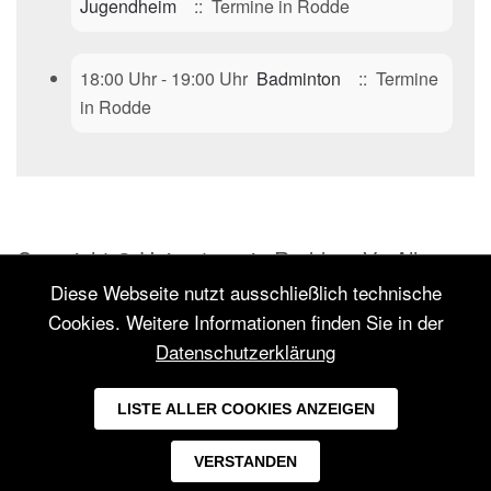
Jugendheim
:: Termine in Rodde
18:00 Uhr - 19:00 Uhr
Badminton
:: Termine
in Rodde
Copyright © Heimatverein Rodde e.V.. Alle
Rechte vorbehalten.
Diese Webseite nutzt ausschließlich technische
Cookies. Weitere Informationen finden Sie in der
Inhalt: Heimatverein Rodde e.V.
Datenschutzerklärung
Konzept:
Textakrobat – Agentur für
LISTE ALLER COOKIES ANZEIGEN
Kommunikation & PR Rheine
VERSTANDEN
Impressum
Datenschutz